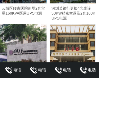
云城区腰古医院新增2套宝
深圳某银行更换4套维谛
星160KVA医用UPS电源
50KW精密空调及2套160K
UPS电源
电话
电话
电话
电话
清华大学深圳国际研究生
陆丰第二人民医院整体医
院机房项目
疗电源设备
面对的客户
· 互联网通信网络、金融银行
· 政府与公共事业、医疗卫生、学校
教育、交通运输