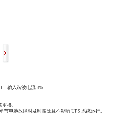
了解更多 >
了解更多 >
=1，输入谐波电流 3%
修更换。
节电池故障时及时撤除且不影响 UPS 系统运行。