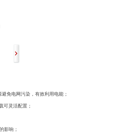
了解更多 >
了解更多 >
绿色电源避免电网污染，有效利用电能；
负载可灵活配置；
的影响；